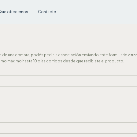
Que ofrecemos
Contacto
ste de una compra, podés pedir la cancelación enviando este formulario
con 
mo máximo hasta 10 días corridos desde que recibiste el producto.