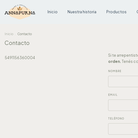
Inicio
Nuestra historia
Productos
Inicio
.
Contacto
Contacto
Si te arrepenti
5491156360004
orden.
Tenés co
NOMBRE
EMAIL
TELÉFONO